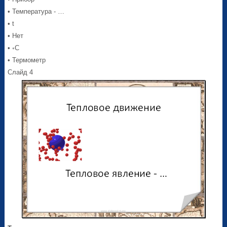
• Температура - …
• t
• Нет
• ◦С
• Термометр
Слайд 4