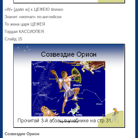
«W» [дабл ю] к ЦЕФЕЮ близко
Значит «woman» по-английски.
То жена царя ЦЕФЕЯ
Гордая КАССИОПЕЯ.
Слайд 15
Созвездие Орион