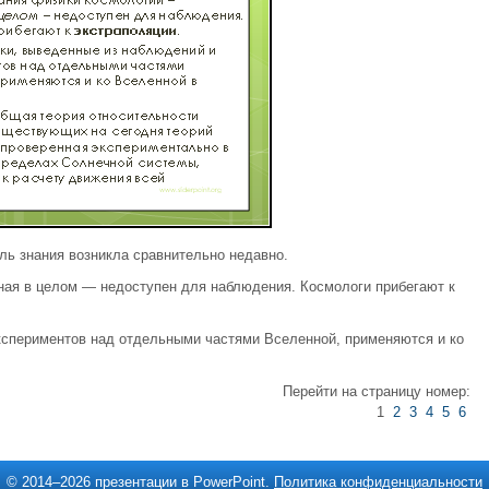
ль знания возникла сравнительно недавно.
ая в целом — недоступен для наблюдения. Космологи прибегают к
кспериментов над отдельными частями Вселенной, применяются и ко
Перейти на страницу номер:
1
2
3
4
5
6
© 2014–
2026 презентации в PowerPoint.
Политика конфиденциальности