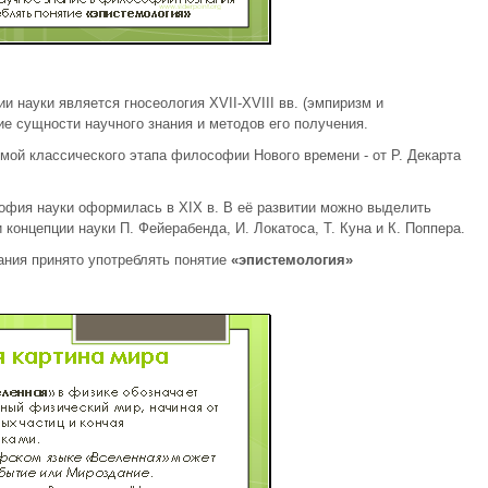
науки является гносеология XVII-XVIII вв. (эмпиризм и
ие сущности научного знания и методов его получения.
мой классического этапа философии Нового времени - от Р. Декарта
фия науки оформилась в XIX в. В её развитии можно выделить
 концепции науки П. Фейерабенда, И. Локатоса, Т. Куна и К. Поппера.
ания принято употреблять понятие
«эпистемология»